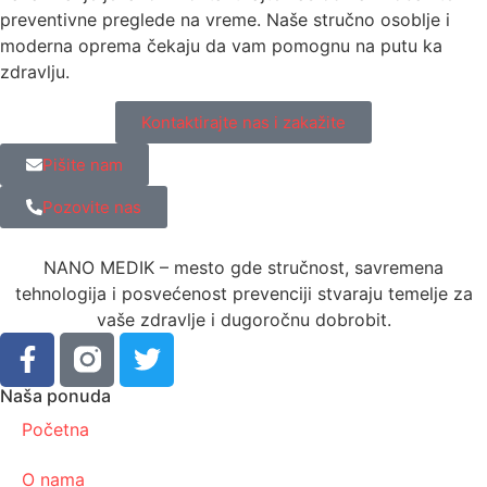
preventivne preglede na vreme. Naše stručno osoblje i
moderna oprema čekaju da vam pomognu na putu ka
zdravlju.
Kontaktirajte nas i zakažite
Pišite nam
Pozovite nas
NANO MEDIK – mesto gde stručnost, savremena
tehnologija i posvećenost prevenciji stvaraju temelje za
vaše zdravlje i dugoročnu dobrobit.
Naša ponuda
Početna
O nama