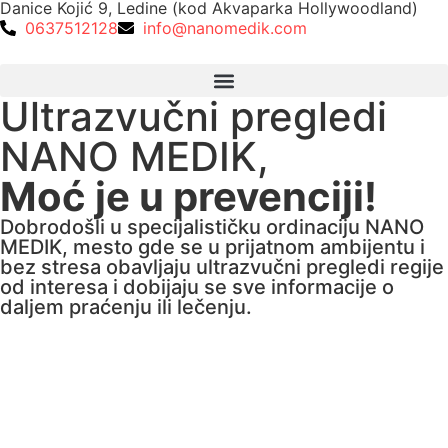
Danice Kojić 9, Ledine (kod Akvaparka Hollywoodland)
0637512128
info@nanomedik.com
Ultrazvučni pregledi
NANO MEDIK,
Moć je u prevenciji!
Dobrodošli u specijalističku ordinaciju NANO
MEDIK, mesto gde se u prijatnom ambijentu i
bez stresa obavljaju ultrazvučni pregledi regije
od interesa i dobijaju se sve informacije o
daljem praćenju ili lečenju.