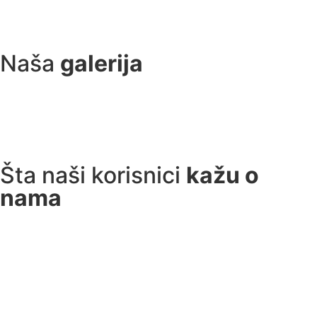
Naša
galerija
Šta naši korisnici
kažu o
nama