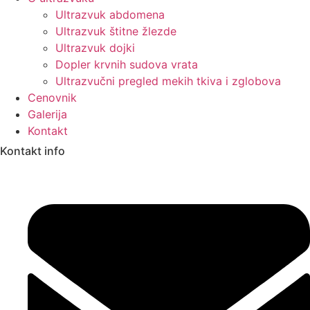
Ultrazvuk abdomena
Ultrazvuk štitne žlezde
Ultrazvuk dojki
Dopler krvnih sudova vrata
Ultrazvučni pregled mekih tkiva i zglobova
Cenovnik
Galerija
Kontakt
Kontakt info